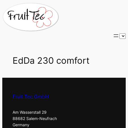
Zum
Inhalt
springen
S
p
r
a
EdDa 230 comfort
c
h
e
a
u
Fruit Tec GmbH
s
w
Am Wasserstall 29
ä
88682 Salem-Neufrach
h
Germany