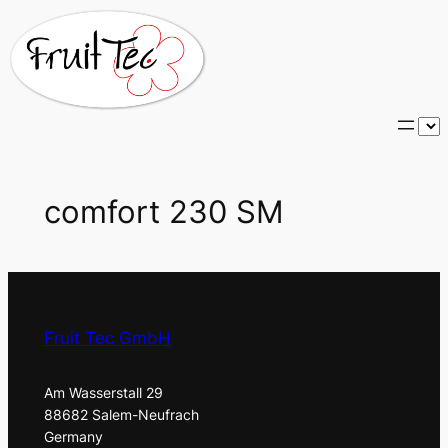
Zum
Inhalt
springen
S
p
r
a
comfort 230 SM
c
h
e
a
u
Fruit Tec GmbH
s
w
Am Wasserstall 29
ä
88682 Salem-Neufrach
h
Germany